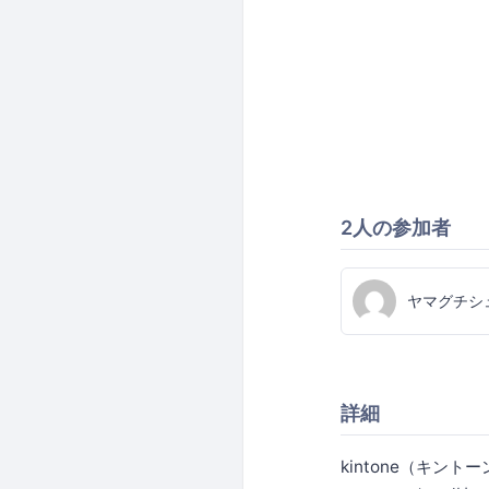
2人の参加者
ヤマグチシ
詳細
kintone（キ