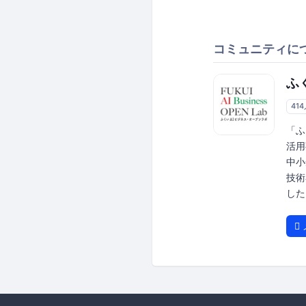
コミュニティに
ふ
41
「ふ
活用
中小
技術
した